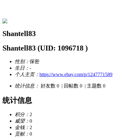
Shantell83的资料
Shantell83
Shantell83
(UID: 1096718 )
性别：
保密
生日：
-
个人主页：
https://www.ebay.com/p/1247771589
统计信息：
好友数 0
|
回帖数 0
|
主题数 0
统计信息
积分：
2
威望：
0
金钱：
2
贡献：
0