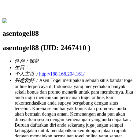
asentogel88的资料
asentogel88
asentogel88
(UID: 2467410 )
性别：
保密
生日：
-
个人主页：
http://188.166.204.161/
兴趣爱好：
Asen Togel merupakan sebuah situs bandar togel
online terpercaya di Indonesia yang menyediakan banyak
sekali bonus dan promo menarik untuk para membernya. Jika
anda ingin memainkan permainan togel online, kami
rekomendasikan anda supaya bergabung dengan situs
tersebut. Karena selain banyak bonus dan promonya anda
akan bermain dengan aman. Kemenangan anda pun akan
dibayarkan sesuai dengan kemenangan yang anda dapatkan.
Buruan daftarkan diri anda sekarang juga jangan sampai
ketinggalan untuk mendapatkan keuntungan jutaan rupiah
dengan memainkan permainan togel online yang sangat