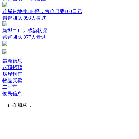
连屋带地共280坪，售价只要100日元
帮帮团队
993人看过
新型コロナ感染状况
帮帮团队
377人看过
最新信息
求职招聘
房屋租售
物品买卖
二手车
便民信息
正在加载...