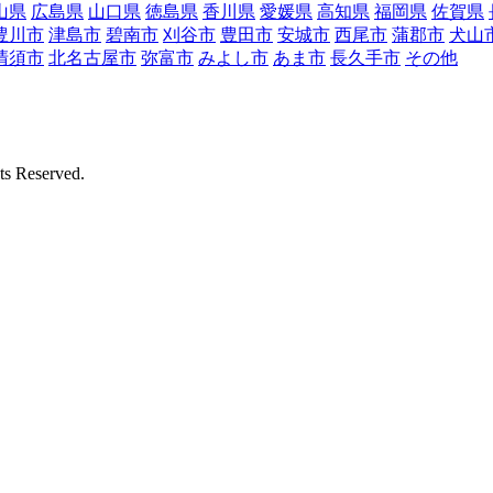
山県
広島県
山口県
徳島県
香川県
愛媛県
高知県
福岡県
佐賀県
豊川市
津島市
碧南市
刈谷市
豊田市
安城市
西尾市
蒲郡市
犬山
清須市
北名古屋市
弥富市
みよし市
あま市
長久手市
その他
Reserved.