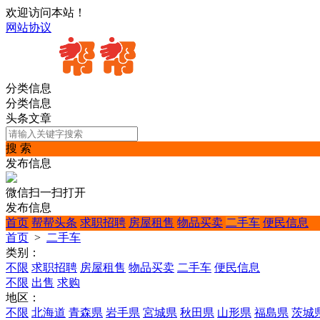
欢迎访问本站！
网站协议
分类信息
分类信息
头条文章
搜 索
发布信息
微信扫一扫打开
发布信息
首页
帮帮头条
求职招聘
房屋租售
物品买卖
二手车
便民信息
首页
>
二手车
类别：
不限
求职招聘
房屋租售
物品买卖
二手车
便民信息
不限
出售
求购
地区：
不限
北海道
青森県
岩手県
宮城県
秋田県
山形県
福島県
茨城