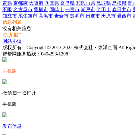
賀県
京都府
大阪府
兵庫県
奈良県
和歌山県
鳥取県
島根県
岡
不限
名古屋市
豊橋市
岡崎市
一宮市
瀬戸市
半田市
春日井市
知立市
尾張旭市
高浜市
岩倉市
豊明市
日進市
田原市
愛西市
信息列表
没有相关信息
赞助推广
网站协议
版权所有：Copyright © 2013-2022 株式会社・東洋企画 All Rights 
帮帮网服务热线：
049-293-1208
手机版
微信扫一扫打开
手机版
发布信息