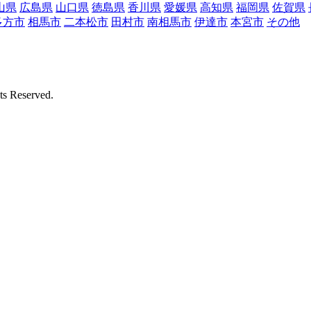
山県
広島県
山口県
徳島県
香川県
愛媛県
高知県
福岡県
佐賀県
多方市
相馬市
二本松市
田村市
南相馬市
伊達市
本宮市
その他
Reserved.