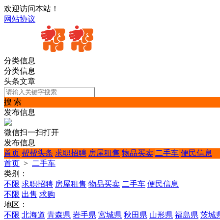
欢迎访问本站！
网站协议
分类信息
分类信息
头条文章
搜 索
发布信息
微信扫一扫打开
发布信息
首页
帮帮头条
求职招聘
房屋租售
物品买卖
二手车
便民信息
首页
>
二手车
类别：
不限
求职招聘
房屋租售
物品买卖
二手车
便民信息
不限
出售
求购
地区：
不限
北海道
青森県
岩手県
宮城県
秋田県
山形県
福島県
茨城