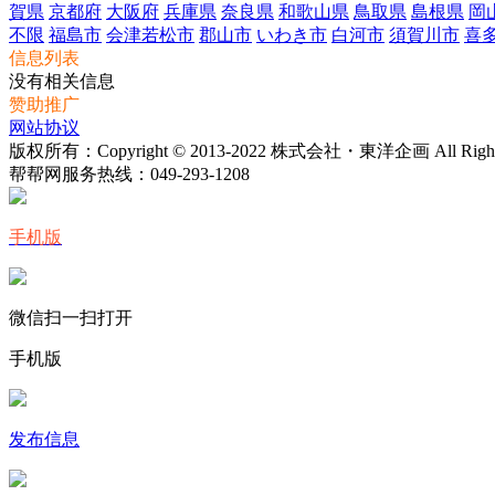
賀県
京都府
大阪府
兵庫県
奈良県
和歌山県
鳥取県
島根県
岡
不限
福島市
会津若松市
郡山市
いわき市
白河市
須賀川市
喜
信息列表
没有相关信息
赞助推广
网站协议
版权所有：Copyright © 2013-2022 株式会社・東洋企画 All Rights 
帮帮网服务热线：
049-293-1208
手机版
微信扫一扫打开
手机版
发布信息