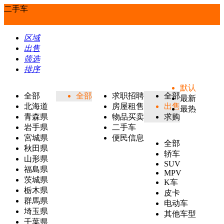
二手车
区域
出售
筛选
排序
默认
全部
全部
求职招聘
全部
最新
北海道
房屋租售
出售
最热
青森県
物品买卖
求购
岩手県
二手车
宮城県
便民信息
全部
秋田県
轿车
山形県
SUV
福島県
MPV
茨城県
K车
栃木県
皮卡
群馬県
电动车
埼玉県
其他车型
千葉県