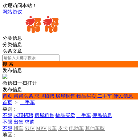
欢迎访问本站！
网站协议
分类信息
分类信息
头条文章
搜 索
发布信息
微信扫一扫打开
发布信息
首页
帮帮头条
求职招聘
房屋租售
物品买卖
二手车
便民信息
首页
>
二手车
类别：
不限
求职招聘
房屋租售
物品买卖
二手车
便民信息
不限
出售
求购
不限
轿车
SUV
MPV
K车
皮卡
电动车
其他车型
地区：