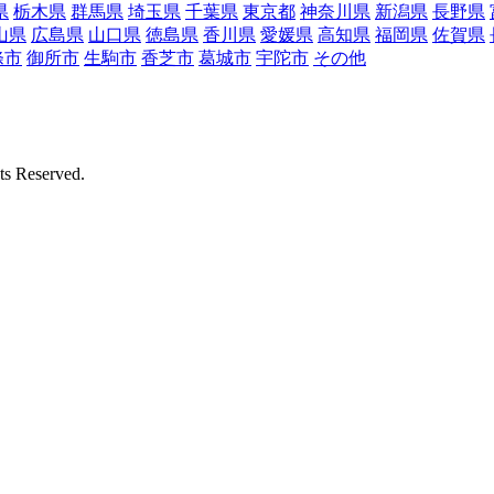
県
栃木県
群馬県
埼玉県
千葉県
東京都
神奈川県
新潟県
長野県
山県
広島県
山口県
徳島県
香川県
愛媛県
高知県
福岡県
佐賀県
條市
御所市
生駒市
香芝市
葛城市
宇陀市
その他
Reserved.