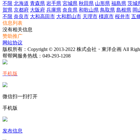
不限
北海道
青森県
岩手県
宮城県
秋田県
山形県
福島県
茨城
賀県
京都府
大阪府
兵庫県
奈良県
和歌山県
鳥取県
島根県
岡
不限
奈良市
大和高田市
大和郡山市
天理市
橿原市
桜井市
五
信息列表
没有相关信息
赞助推广
网站协议
版权所有：Copyright © 2013-2022 株式会社・東洋企画 All Rights 
帮帮网服务热线：
049-293-1208
手机版
微信扫一扫打开
手机版
发布信息