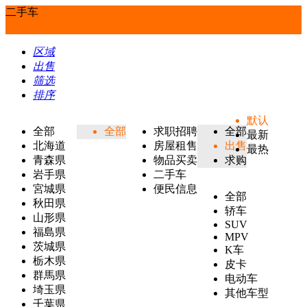
二手车
区域
出售
筛选
排序
默认
全部
全部
求职招聘
全部
最新
北海道
房屋租售
出售
最热
青森県
物品买卖
求购
岩手県
二手车
宮城県
便民信息
全部
秋田県
轿车
山形県
SUV
福島県
MPV
茨城県
K车
栃木県
皮卡
群馬県
电动车
埼玉県
其他车型
千葉県