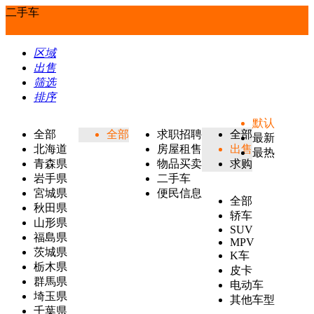
二手车
区域
出售
筛选
排序
默认
全部
全部
求职招聘
全部
最新
北海道
房屋租售
出售
最热
青森県
物品买卖
求购
岩手県
二手车
宮城県
便民信息
全部
秋田県
轿车
山形県
SUV
福島県
MPV
茨城県
K车
栃木県
皮卡
群馬県
电动车
埼玉県
其他车型
千葉県