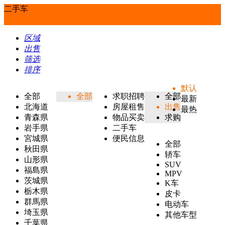
二手车
区域
出售
筛选
排序
默认
全部
全部
求职招聘
全部
最新
北海道
房屋租售
出售
最热
青森県
物品买卖
求购
岩手県
二手车
宮城県
便民信息
全部
秋田県
轿车
山形県
SUV
福島県
MPV
茨城県
K车
栃木県
皮卡
群馬県
电动车
埼玉県
其他车型
千葉県