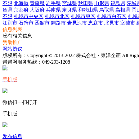
不限
北海道
青森県
岩手県
宮城県
秋田県
山形県
福島県
茨城
賀県
京都府
大阪府
兵庫県
奈良県
和歌山県
鳥取県
島根県
岡
不限
札幌市中央区
札幌市北区
札幌市東区
札幌市白石区
札幌
江別市
石狩市
函館市
釧路市
岩見沢市
恵庭市
北見市
室蘭市
信息列表
没有相关信息
赞助推广
网站协议
版权所有：Copyright © 2013-2022 株式会社・東洋企画 All Rights 
帮帮网服务热线：
049-293-1208
手机版
微信扫一扫打开
手机版
发布信息