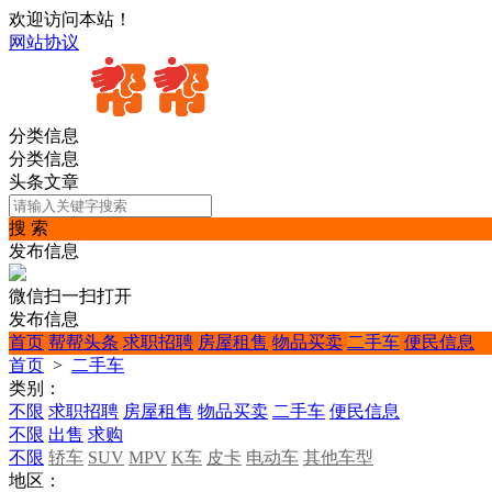
欢迎访问本站！
网站协议
分类信息
分类信息
头条文章
搜 索
发布信息
微信扫一扫打开
发布信息
首页
帮帮头条
求职招聘
房屋租售
物品买卖
二手车
便民信息
首页
>
二手车
类别：
不限
求职招聘
房屋租售
物品买卖
二手车
便民信息
不限
出售
求购
不限
轿车
SUV
MPV
K车
皮卡
电动车
其他车型
地区：