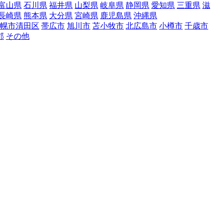
富山県
石川県
福井県
山梨県
岐阜県
静岡県
愛知県
三重県
滋
長崎県
熊本県
大分県
宮崎県
鹿児島県
沖縄県
幌市清田区
帯広市
旭川市
苫小牧市
北広島市
小樽市
千歳市
郡
その他