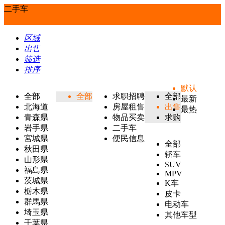
二手车
区域
出售
筛选
排序
默认
全部
全部
求职招聘
全部
最新
北海道
房屋租售
出售
最热
青森県
物品买卖
求购
岩手県
二手车
宮城県
便民信息
全部
秋田県
轿车
山形県
SUV
福島県
MPV
茨城県
K车
栃木県
皮卡
群馬県
电动车
埼玉県
其他车型
千葉県