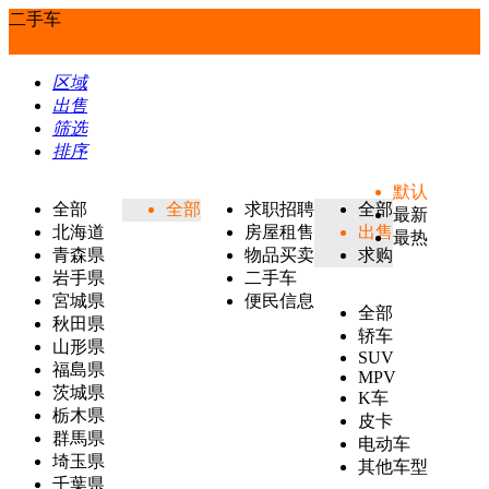
二手车
区域
出售
筛选
排序
默认
全部
全部
求职招聘
全部
最新
北海道
房屋租售
出售
最热
青森県
物品买卖
求购
岩手県
二手车
宮城県
便民信息
全部
秋田県
轿车
山形県
SUV
福島県
MPV
茨城県
K车
栃木県
皮卡
群馬県
电动车
埼玉県
其他车型
千葉県