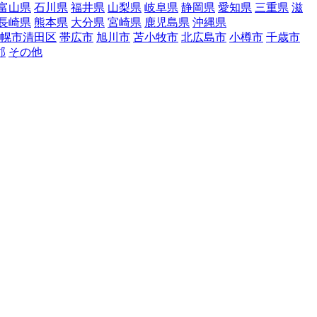
富山県
石川県
福井県
山梨県
岐阜県
静岡県
愛知県
三重県
滋
長崎県
熊本県
大分県
宮崎県
鹿児島県
沖縄県
幌市清田区
帯広市
旭川市
苫小牧市
北広島市
小樽市
千歳市
郡
その他