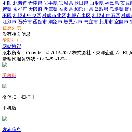
不限
北海道
青森県
岩手県
宮城県
秋田県
山形県
福島県
茨城
賀県
京都府
大阪府
兵庫県
奈良県
和歌山県
鳥取県
島根県
岡
不限
札幌市中央区
札幌市北区
札幌市東区
札幌市白石区
札幌
江別市
石狩市
函館市
釧路市
岩見沢市
恵庭市
北見市
室蘭市
信息列表
没有相关信息
赞助推广
网站协议
版权所有：Copyright © 2013-2022 株式会社・東洋企画 All Rights 
帮帮网服务热线：
049-293-1208
手机版
微信扫一扫打开
手机版
发布信息