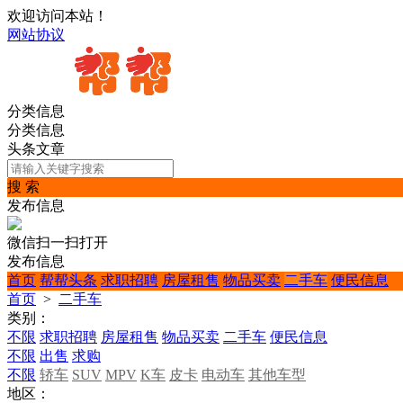
欢迎访问本站！
网站协议
分类信息
分类信息
头条文章
搜 索
发布信息
微信扫一扫打开
发布信息
首页
帮帮头条
求职招聘
房屋租售
物品买卖
二手车
便民信息
首页
>
二手车
类别：
不限
求职招聘
房屋租售
物品买卖
二手车
便民信息
不限
出售
求购
不限
轿车
SUV
MPV
K车
皮卡
电动车
其他车型
地区：