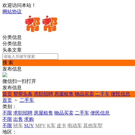
欢迎访问本站！
网站协议
分类信息
分类信息
头条文章
搜 索
发布信息
微信扫一扫打开
发布信息
首页
帮帮头条
求职招聘
房屋租售
物品买卖
二手车
便民信息
首页
>
二手车
类别：
不限
求职招聘
房屋租售
物品买卖
二手车
便民信息
不限
出售
求购
不限
轿车
SUV
MPV
K车
皮卡
电动车
其他车型
地区：