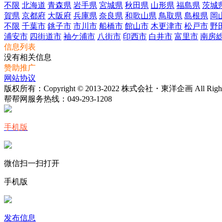
不限
北海道
青森県
岩手県
宮城県
秋田県
山形県
福島県
茨城
賀県
京都府
大阪府
兵庫県
奈良県
和歌山県
鳥取県
島根県
岡
不限
千葉市
銚子市
市川市
船橋市
館山市
木更津市
松戸市
野
浦安市
四街道市
袖ケ浦市
八街市
印西市
白井市
富里市
南房
信息列表
没有相关信息
赞助推广
网站协议
版权所有：Copyright © 2013-2022 株式会社・東洋企画 All Rights 
帮帮网服务热线：
049-293-1208
手机版
微信扫一扫打开
手机版
发布信息