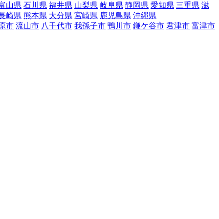
富山県
石川県
福井県
山梨県
岐阜県
静岡県
愛知県
三重県
滋
長崎県
熊本県
大分県
宮崎県
鹿児島県
沖縄県
原市
流山市
八千代市
我孫子市
鴨川市
鎌ケ谷市
君津市
富津市