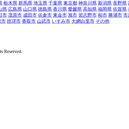
県
栃木県
群馬県
埼玉県
千葉県
東京都
神奈川県
新潟県
長野県
山県
広島県
山口県
徳島県
香川県
愛媛県
高知県
福岡県
佐賀県
田市
茂原市
成田市
佐倉市
東金市
旭市
習志野市
柏市
勝浦市
市
総市
匝瑳市
香取市
山武市
いすみ市
大網白里市
その他
Reserved.