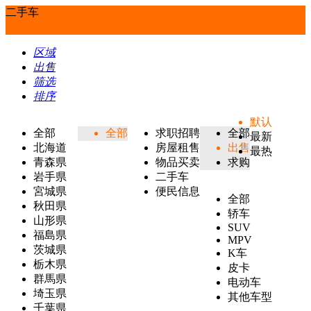
二手车
区域
出售
筛选
排序
默认
全部
全部
求职招聘
全部
最新
北海道
房屋租售
出售
最热
青森県
物品买卖
求购
岩手県
二手车
宮城県
便民信息
全部
秋田県
轿车
山形県
SUV
福島県
MPV
茨城県
K车
栃木県
皮卡
群馬県
电动车
埼玉県
其他车型
千葉県