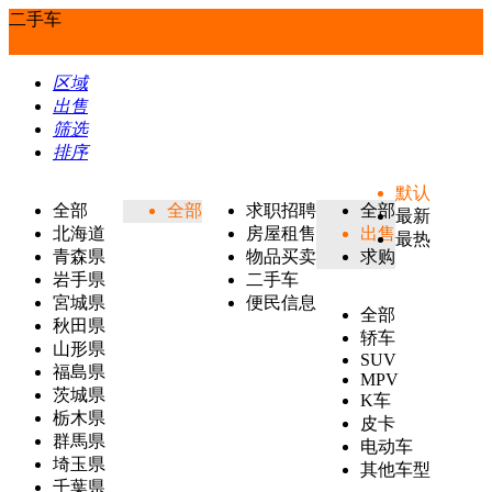
二手车
区域
出售
筛选
排序
默认
全部
全部
求职招聘
全部
最新
北海道
房屋租售
出售
最热
青森県
物品买卖
求购
岩手県
二手车
宮城県
便民信息
全部
秋田県
轿车
山形県
SUV
福島県
MPV
茨城県
K车
栃木県
皮卡
群馬県
电动车
埼玉県
其他车型
千葉県