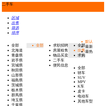
二手车
区域
出售
筛选
排序
默认
全部
全部
求职招聘
全部
最新
北海道
房屋租售
出售
最热
青森県
物品买卖
求购
岩手県
二手车
宮城県
便民信息
全部
秋田県
轿车
山形県
SUV
福島県
MPV
茨城県
K车
栃木県
皮卡
群馬県
电动车
埼玉県
其他车型
千葉県