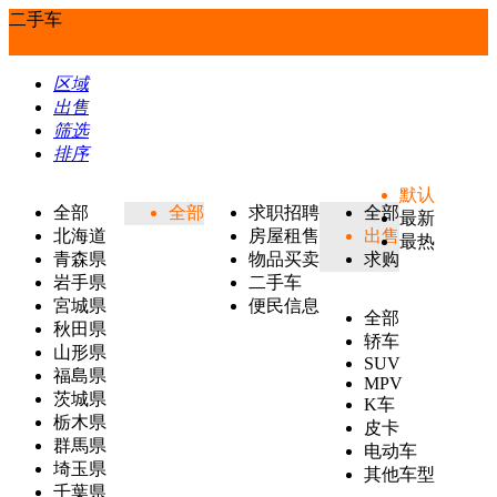
二手车
区域
出售
筛选
排序
默认
全部
全部
求职招聘
全部
最新
北海道
房屋租售
出售
最热
青森県
物品买卖
求购
岩手県
二手车
宮城県
便民信息
全部
秋田県
轿车
山形県
SUV
福島県
MPV
茨城県
K车
栃木県
皮卡
群馬県
电动车
埼玉県
其他车型
千葉県