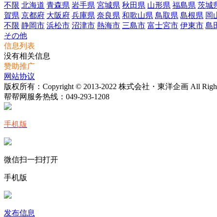
不限
北海道
青森県
岩手県
宮城県
秋田県
山形県
福島県
茨城
賀県
京都府
大阪府
兵庫県
奈良県
和歌山県
鳥取県
島根県
岡
不限
静岡市
浜松市
沼津市
熱海市
三島市
富士宮市
伊東市
島
その他
信息列表
没有相关信息
赞助推广
网站协议
版权所有：Copyright © 2013-2022 株式会社・東洋企画 All Rights 
帮帮网服务热线：
049-293-1208
手机版
微信扫一扫打开
手机版
发布信息