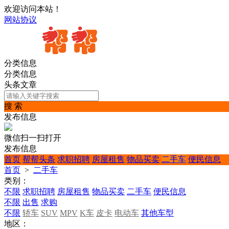
欢迎访问本站！
网站协议
分类信息
分类信息
头条文章
搜 索
发布信息
微信扫一扫打开
发布信息
首页
帮帮头条
求职招聘
房屋租售
物品买卖
二手车
便民信息
首页
>
二手车
类别：
不限
求职招聘
房屋租售
物品买卖
二手车
便民信息
不限
出售
求购
不限
轿车
SUV
MPV
K车
皮卡
电动车
其他车型
地区：