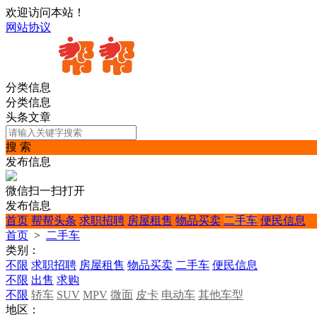
欢迎访问本站！
网站协议
分类信息
分类信息
头条文章
搜 索
发布信息
微信扫一扫打开
发布信息
首页
帮帮头条
求职招聘
房屋租售
物品买卖
二手车
便民信息
首页
>
二手车
类别：
不限
求职招聘
房屋租售
物品买卖
二手车
便民信息
不限
出售
求购
不限
轿车
SUV
MPV
微面
皮卡
电动车
其他车型
地区：