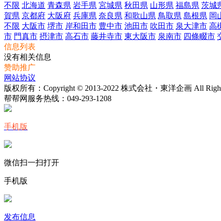
不限
北海道
青森県
岩手県
宮城県
秋田県
山形県
福島県
茨城
賀県
京都府
大阪府
兵庫県
奈良県
和歌山県
鳥取県
島根県
岡
不限
大阪市
堺市
岸和田市
豊中市
池田市
吹田市
泉大津市
高
市
門真市
摂津市
高石市
藤井寺市
東大阪市
泉南市
四條畷市
信息列表
没有相关信息
赞助推广
网站协议
版权所有：Copyright © 2013-2022 株式会社・東洋企画 All Rights 
帮帮网服务热线：
049-293-1208
手机版
微信扫一扫打开
手机版
发布信息