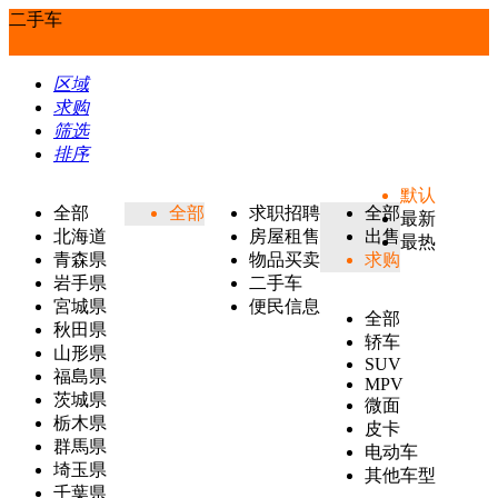
二手车
区域
求购
筛选
排序
默认
全部
全部
求职招聘
全部
最新
北海道
房屋租售
出售
最热
青森県
物品买卖
求购
岩手県
二手车
宮城県
便民信息
全部
秋田県
轿车
山形県
SUV
福島県
MPV
茨城県
微面
栃木県
皮卡
群馬県
电动车
埼玉県
其他车型
千葉県