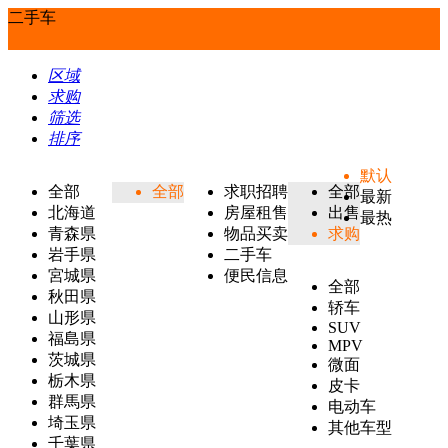
二手车
区域
求购
筛选
排序
默认
全部
全部
求职招聘
全部
最新
北海道
房屋租售
出售
最热
青森県
物品买卖
求购
岩手県
二手车
宮城県
便民信息
全部
秋田県
轿车
山形県
SUV
福島県
MPV
茨城県
微面
栃木県
皮卡
群馬県
电动车
埼玉県
其他车型
千葉県