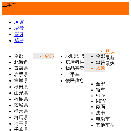
二手车
区域
求购
筛选
排序
默认
全部
全部
求职招聘
全部
最新
北海道
房屋租售
出售
最热
青森県
物品买卖
求购
岩手県
二手车
宮城県
便民信息
全部
秋田県
轿车
山形県
SUV
福島県
MPV
茨城県
微面
栃木県
皮卡
群馬県
电动车
埼玉県
其他车型
千葉県