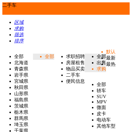
二手车
区域
求购
筛选
排序
默认
全部
全部
求职招聘
全部
最新
北海道
房屋租售
出售
最热
青森県
物品买卖
求购
岩手県
二手车
宮城県
便民信息
全部
秋田県
轿车
山形県
SUV
福島県
MPV
茨城県
微面
栃木県
皮卡
群馬県
电动车
埼玉県
其他车型
千葉県