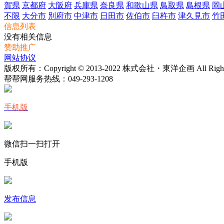
賀県
京都府
大阪府
兵庫県
奈良県
和歌山県
鳥取県
島根県
岡
不限
大分市
別府市
中津市
日田市
佐伯市
臼杵市
津久見市
竹
信息列表
没有相关信息
赞助推广
网站协议
版权所有：Copyright © 2013-2022 株式会社・東洋企画 All Rights 
帮帮网服务热线：
049-293-1208
手机版
微信扫一扫打开
手机版
发布信息