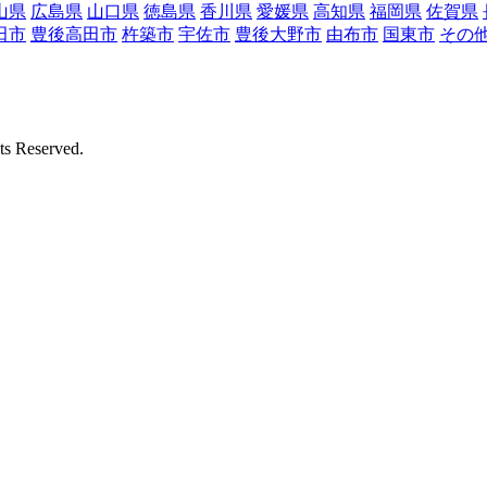
山県
広島県
山口県
徳島県
香川県
愛媛県
高知県
福岡県
佐賀県
田市
豊後高田市
杵築市
宇佐市
豊後大野市
由布市
国東市
その
Reserved.