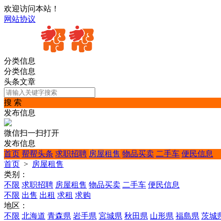
欢迎访问本站！
网站协议
分类信息
分类信息
头条文章
搜 索
发布信息
微信扫一扫打开
发布信息
首页
帮帮头条
求职招聘
房屋租售
物品买卖
二手车
便民信息
首页
>
房屋租售
类别：
不限
求职招聘
房屋租售
物品买卖
二手车
便民信息
不限
出售
出租
求租
求购
地区：
不限
北海道
青森県
岩手県
宮城県
秋田県
山形県
福島県
茨城