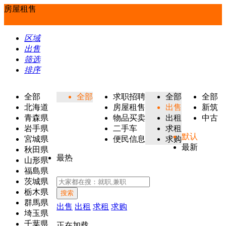
房屋租售
区域
出售
筛选
排序
全部
全部
求职招聘
全部
全部
北海道
房屋租售
出售
新筑
青森県
物品买卖
出租
中古
岩手県
二手车
求租
默认
宮城県
便民信息
求购
最新
秋田県
最热
山形県
福島県
茨城県
栃木県
搜索
群馬県
出售
出租
求租
求购
埼玉県
千葉県
正在加载...