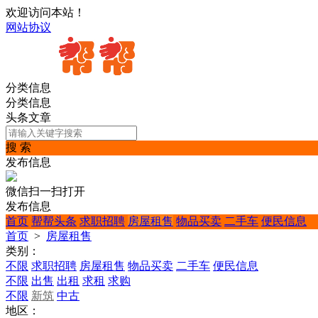
欢迎访问本站！
网站协议
分类信息
分类信息
头条文章
搜 索
发布信息
微信扫一扫打开
发布信息
首页
帮帮头条
求职招聘
房屋租售
物品买卖
二手车
便民信息
首页
>
房屋租售
类别：
不限
求职招聘
房屋租售
物品买卖
二手车
便民信息
不限
出售
出租
求租
求购
不限
新筑
中古
地区：