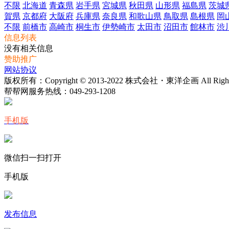
不限
北海道
青森県
岩手県
宮城県
秋田県
山形県
福島県
茨城
賀県
京都府
大阪府
兵庫県
奈良県
和歌山県
鳥取県
島根県
岡
不限
前橋市
高崎市
桐生市
伊勢崎市
太田市
沼田市
館林市
渋
信息列表
没有相关信息
赞助推广
网站协议
版权所有：Copyright © 2013-2022 株式会社・東洋企画 All Rights 
帮帮网服务热线：
049-293-1208
手机版
微信扫一扫打开
手机版
发布信息