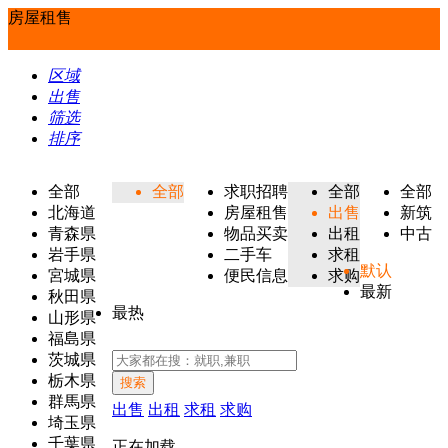
房屋租售
区域
出售
筛选
排序
全部
全部
求职招聘
全部
全部
北海道
房屋租售
出售
新筑
青森県
物品买卖
出租
中古
岩手県
二手车
求租
默认
宮城県
便民信息
求购
最新
秋田県
最热
山形県
福島県
茨城県
栃木県
搜索
群馬県
出售
出租
求租
求购
埼玉県
千葉県
正在加载...