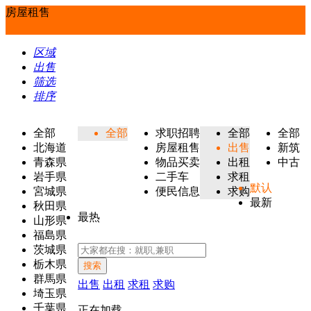
房屋租售
区域
出售
筛选
排序
全部
全部
求职招聘
全部
全部
北海道
房屋租售
出售
新筑
青森県
物品买卖
出租
中古
岩手県
二手车
求租
默认
宮城県
便民信息
求购
最新
秋田県
最热
山形県
福島県
茨城県
栃木県
搜索
群馬県
出售
出租
求租
求购
埼玉県
千葉県
正在加载...