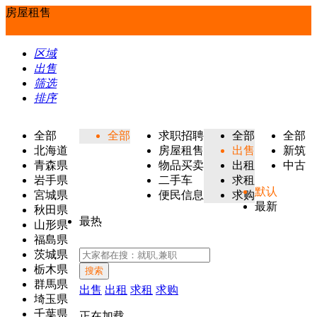
房屋租售
区域
出售
筛选
排序
全部
全部
求职招聘
全部
全部
北海道
房屋租售
出售
新筑
青森県
物品买卖
出租
中古
岩手県
二手车
求租
默认
宮城県
便民信息
求购
最新
秋田県
最热
山形県
福島県
茨城県
栃木県
搜索
群馬県
出售
出租
求租
求购
埼玉県
千葉県
正在加载...