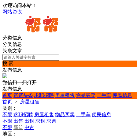
欢迎访问本站！
网站协议
分类信息
分类信息
头条文章
搜 索
发布信息
微信扫一扫打开
发布信息
首页
帮帮头条
求职招聘
房屋租售
物品买卖
二手车
便民信息
首页
>
房屋租售
类别：
不限
求职招聘
房屋租售
物品买卖
二手车
便民信息
不限
出售
出租
求租
求购
不限
新筑
中古
地区：