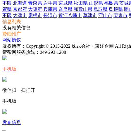
不限
北海道
青森県
岩手県
宮城県
秋田県
山形県
福島県
茨城
賀県
京都府
大阪府
兵庫県
奈良県
和歌山県
鳥取県
島根県
岡
不限
大津市
彦根市
長浜市
近江八幡市
草津市
守山市
栗東市
信息列表
没有相关信息
赞助推广
网站协议
版权所有：Copyright © 2013-2022 株式会社・東洋企画 All Rights 
帮帮网服务热线：
049-293-1208
手机版
微信扫一扫打开
手机版
发布信息