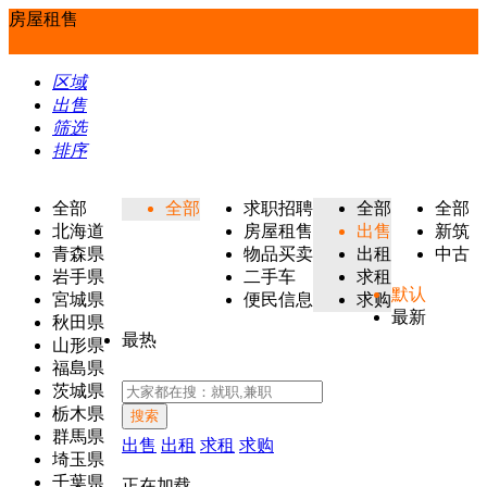
房屋租售
区域
出售
筛选
排序
全部
全部
求职招聘
全部
全部
北海道
房屋租售
出售
新筑
青森県
物品买卖
出租
中古
岩手県
二手车
求租
默认
宮城県
便民信息
求购
最新
秋田県
最热
山形県
福島県
茨城県
栃木県
搜索
群馬県
出售
出租
求租
求购
埼玉県
千葉県
正在加载...