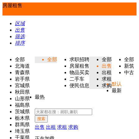
房屋租售
区域
出售
筛选
排序
全部
全部
求职招聘
全部
全部
北海道
房屋租售
出售
新筑
青森県
物品买卖
出租
中古
岩手県
二手车
求租
默认
宮城県
便民信息
求购
最新
秋田県
最热
山形県
福島県
茨城県
栃木県
搜索
群馬県
出售
出租
求租
求购
埼玉県
千葉県
正在加载...