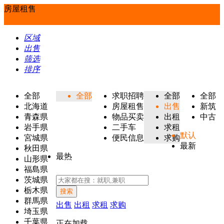
房屋租售
区域
出售
筛选
排序
全部
全部
求职招聘
全部
全部
北海道
房屋租售
出售
新筑
青森県
物品买卖
出租
中古
岩手県
二手车
求租
默认
宮城県
便民信息
求购
最新
秋田県
最热
山形県
福島県
茨城県
栃木県
搜索
群馬県
出售
出租
求租
求购
埼玉県
千葉県
正在加载...