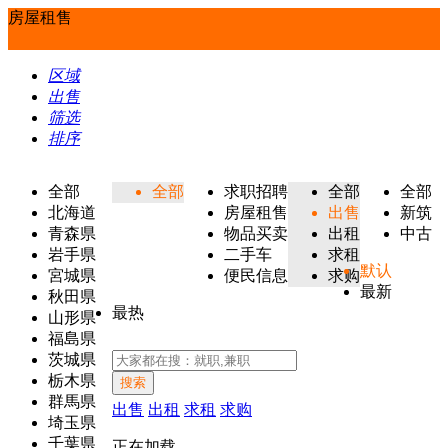
房屋租售
区域
出售
筛选
排序
全部
全部
求职招聘
全部
全部
北海道
房屋租售
出售
新筑
青森県
物品买卖
出租
中古
岩手県
二手车
求租
默认
宮城県
便民信息
求购
最新
秋田県
最热
山形県
福島県
茨城県
栃木県
搜索
群馬県
出售
出租
求租
求购
埼玉県
千葉県
正在加载...