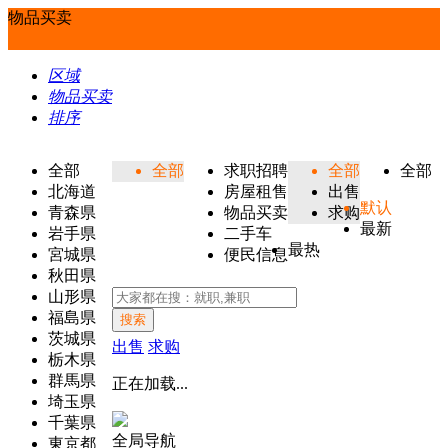
物品买卖
区域
物品买卖
排序
全部
全部
求职招聘
全部
全部
北海道
房屋租售
出售
默认
青森県
物品买卖
求购
最新
岩手県
二手车
最热
宮城県
便民信息
秋田県
山形県
福島県
搜索
茨城県
出售
求购
栃木県
群馬県
正在加载...
埼玉県
千葉県
全局导航
東京都