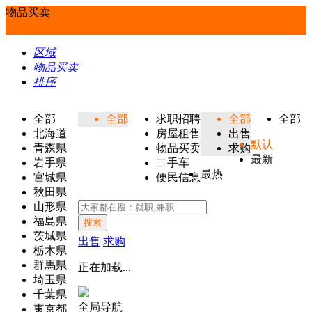
物品买卖
区域
物品买卖
排序
全部
全部
求职招聘
全部
全部
北海道
房屋租售
出售
默认
青森県
物品买卖
求购
最新
岩手県
二手车
最热
宮城県
便民信息
秋田県
山形県
福島県
搜索
茨城県
出售
求购
栃木県
群馬県
正在加载...
埼玉県
千葉県
全局导航
東京都