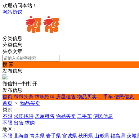
欢迎访问本站！
网站协议
分类信息
分类信息
头条文章
搜 索
发布信息
微信扫一扫打开
发布信息
首页
帮帮头条
求职招聘
房屋租售
物品买卖
二手车
便民信息
首页
>
物品买卖
类别：
不限
求职招聘
房屋租售
物品买卖
二手车
便民信息
不限
出售
求购
地区：
不限
北海道
青森県
岩手県
宮城県
秋田県
山形県
福島県
茨城