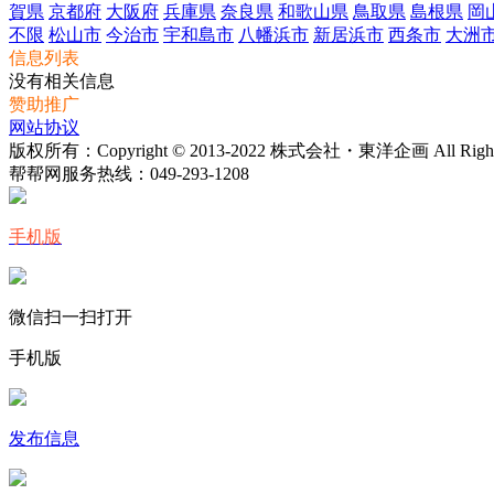
賀県
京都府
大阪府
兵庫県
奈良県
和歌山県
鳥取県
島根県
岡
不限
松山市
今治市
宇和島市
八幡浜市
新居浜市
西条市
大洲
信息列表
没有相关信息
赞助推广
网站协议
版权所有：Copyright © 2013-2022 株式会社・東洋企画 All Rights 
帮帮网服务热线：
049-293-1208
手机版
微信扫一扫打开
手机版
发布信息