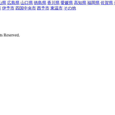
山県
広島県
山口県
徳島県
香川県
愛媛県
高知県
福岡県
佐賀県
市
伊予市
四国中央市
西予市
東温市
その他
Reserved.