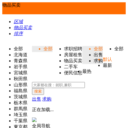
物品买卖
区域
物品买卖
排序
全部
全部
求职招聘
全部
全部
北海道
房屋租售
出售
默认
青森県
物品买卖
求购
最新
岩手県
二手车
最热
宮城県
便民信息
秋田県
山形県
福島県
搜索
茨城県
出售
求购
栃木県
群馬県
正在加载...
埼玉県
千葉県
全局导航
東京都