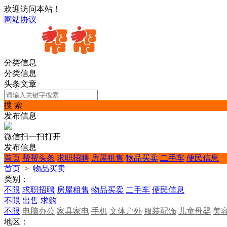
欢迎访问本站！
网站协议
分类信息
分类信息
头条文章
搜 索
发布信息
微信扫一扫打开
发布信息
首页
帮帮头条
求职招聘
房屋租售
物品买卖
二手车
便民信息
首页
>
物品买卖
类别：
不限
求职招聘
房屋租售
物品买卖
二手车
便民信息
不限
出售
求购
不限
电脑办公
家具家电
手机
文体户外
服装配饰
儿童母婴
美
地区：