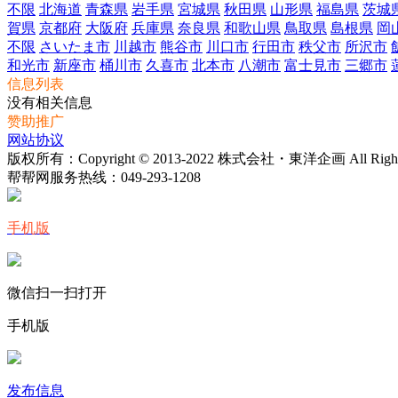
不限
北海道
青森県
岩手県
宮城県
秋田県
山形県
福島県
茨城
賀県
京都府
大阪府
兵庫県
奈良県
和歌山県
鳥取県
島根県
岡
不限
さいたま市
川越市
熊谷市
川口市
行田市
秩父市
所沢市
和光市
新座市
桶川市
久喜市
北本市
八潮市
富士見市
三郷市
信息列表
没有相关信息
赞助推广
网站协议
版权所有：Copyright © 2013-2022 株式会社・東洋企画 All Rights 
帮帮网服务热线：
049-293-1208
手机版
微信扫一扫打开
手机版
发布信息