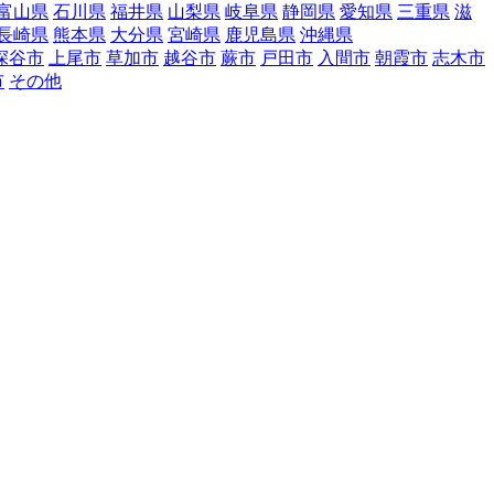
富山県
石川県
福井県
山梨県
岐阜県
静岡県
愛知県
三重県
滋
長崎県
熊本県
大分県
宮崎県
鹿児島県
沖縄県
深谷市
上尾市
草加市
越谷市
蕨市
戸田市
入間市
朝霞市
志木市
市
その他