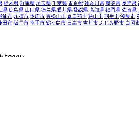
県
栃木県
群馬県
埼玉県
千葉県
東京都
神奈川県
新潟県
長野県
山県
広島県
山口県
徳島県
香川県
愛媛県
高知県
福岡県
佐賀県
飯能市
加須市
本庄市
東松山市
春日部市
狭山市
羽生市
鴻巣市
蓮田市
坂戸市
幸手市
鶴ヶ島市
日高市
吉川市
ふじみ野市
白岡
Reserved.