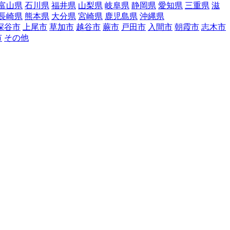
富山県
石川県
福井県
山梨県
岐阜県
静岡県
愛知県
三重県
滋
長崎県
熊本県
大分県
宮崎県
鹿児島県
沖縄県
深谷市
上尾市
草加市
越谷市
蕨市
戸田市
入間市
朝霞市
志木市
市
その他