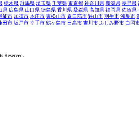
県
栃木県
群馬県
埼玉県
千葉県
東京都
神奈川県
新潟県
長野県
山県
広島県
山口県
徳島県
香川県
愛媛県
高知県
福岡県
佐賀県
飯能市
加須市
本庄市
東松山市
春日部市
狭山市
羽生市
鴻巣市
蓮田市
坂戸市
幸手市
鶴ヶ島市
日高市
吉川市
ふじみ野市
白岡
Reserved.