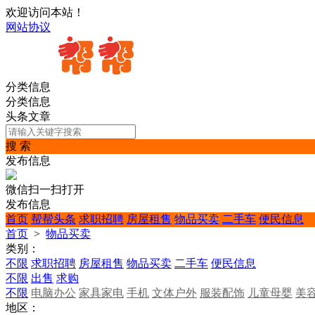
欢迎访问本站！
网站协议
分类信息
分类信息
头条文章
搜 索
发布信息
微信扫一扫打开
发布信息
首页
帮帮头条
求职招聘
房屋租售
物品买卖
二手车
便民信息
首页
>
物品买卖
类别：
不限
求职招聘
房屋租售
物品买卖
二手车
便民信息
不限
出售
求购
不限
电脑办公
家具家电
手机
文体户外
服装配饰
儿童母婴
美
地区：