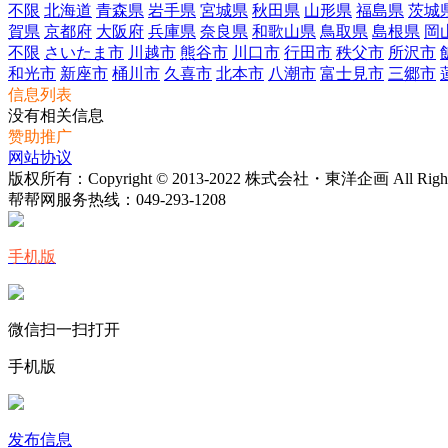
不限
北海道
青森県
岩手県
宮城県
秋田県
山形県
福島県
茨城
賀県
京都府
大阪府
兵庫県
奈良県
和歌山県
鳥取県
島根県
岡
不限
さいたま市
川越市
熊谷市
川口市
行田市
秩父市
所沢市
和光市
新座市
桶川市
久喜市
北本市
八潮市
富士見市
三郷市
信息列表
没有相关信息
赞助推广
网站协议
版权所有：Copyright © 2013-2022 株式会社・東洋企画 All Rights 
帮帮网服务热线：
049-293-1208
手机版
微信扫一扫打开
手机版
发布信息