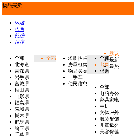
物品买卖
区域
出售
筛选
排序
默认
全部
全部
求职招聘
全部
最新
北海道
房屋租售
出售
最热
青森県
物品买卖
求购
岩手県
二手车
宮城県
便民信息
全部
秋田県
电脑办公
山形県
家具家电
福島県
手机
茨城県
文体户外
栃木県
服装配饰
群馬県
儿童母婴
埼玉県
美容保健
千葉県