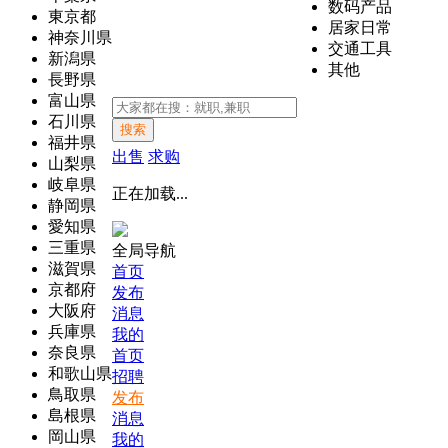
数码产品
東京都
居家日常
神奈川県
交通工具
新潟県
其他
長野県
富山県
石川県
搜索
福井県
出售
求购
山梨県
岐阜県
正在加载...
静岡県
愛知県
三重県
全局导航
滋賀県
首页
京都府
发布
大阪府
消息
兵庫県
我的
奈良県
首页
和歌山県
招聘
鳥取県
发布
島根県
消息
岡山県
我的