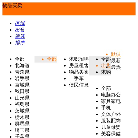
物品买卖
区域
出售
筛选
排序
默认
全部
全部
求职招聘
全部
最新
北海道
房屋租售
出售
最热
青森県
物品买卖
求购
岩手県
二手车
宮城県
便民信息
全部
秋田県
电脑办公
山形県
家具家电
福島県
手机
茨城県
文体户外
栃木県
服装配饰
群馬県
儿童母婴
埼玉県
美容保健
千葉県