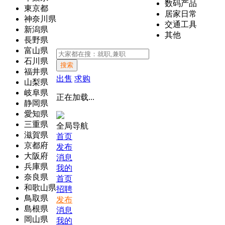
数码产品
東京都
居家日常
神奈川県
交通工具
新潟県
其他
長野県
富山県
石川県
搜索
福井県
出售
求购
山梨県
岐阜県
正在加载...
静岡県
愛知県
三重県
全局导航
滋賀県
首页
京都府
发布
大阪府
消息
兵庫県
我的
奈良県
首页
和歌山県
招聘
鳥取県
发布
島根県
消息
岡山県
我的