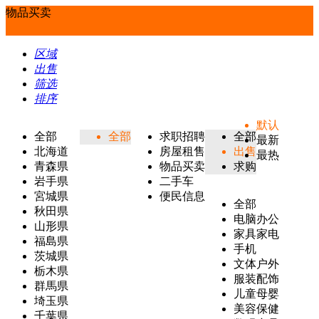
物品买卖
区域
出售
筛选
排序
默认
全部
全部
求职招聘
全部
最新
北海道
房屋租售
出售
最热
青森県
物品买卖
求购
岩手県
二手车
宮城県
便民信息
全部
秋田県
电脑办公
山形県
家具家电
福島県
手机
茨城県
文体户外
栃木県
服装配饰
群馬県
儿童母婴
埼玉県
美容保健
千葉県