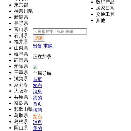
数码产品
東京都
居家日常
神奈川県
交通工具
新潟県
其他
長野県
富山県
石川県
搜索
福井県
出售
求购
山梨県
岐阜県
正在加载...
静岡県
愛知県
三重県
全局导航
滋賀県
首页
京都府
发布
大阪府
消息
兵庫県
我的
奈良県
首页
和歌山県
招聘
鳥取県
发布
島根県
消息
岡山県
我的