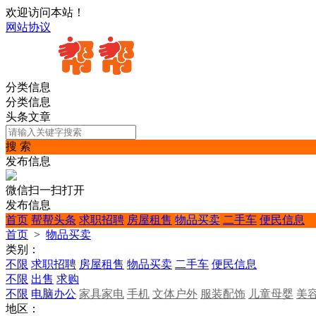
欢迎访问本站！
网站协议
分类信息
分类信息
头条文章
搜 索
发布信息
微信扫一扫打开
发布信息
首页
帮帮头条
求职招聘
房屋租售
物品买卖
二手车
便民信息
首页
>
物品买卖
类别：
不限
求职招聘
房屋租售
物品买卖
二手车
便民信息
不限
出售
求购
不限
电脑办公
家具家电
手机
文体户外
服装配饰
儿童母婴
美
地区：