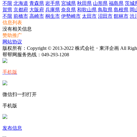
不限
北海道
青森県
岩手県
宮城県
秋田県
山形県
福島県
茨城
賀県
京都府
大阪府
兵庫県
奈良県
和歌山県
鳥取県
島根県
岡
不限
前橋市
高崎市
桐生市
伊勢崎市
太田市
沼田市
館林市
渋
信息列表
没有相关信息
赞助推广
网站协议
版权所有：Copyright © 2013-2022 株式会社・東洋企画 All Rights 
帮帮网服务热线：
049-293-1208
手机版
微信扫一扫打开
手机版
发布信息