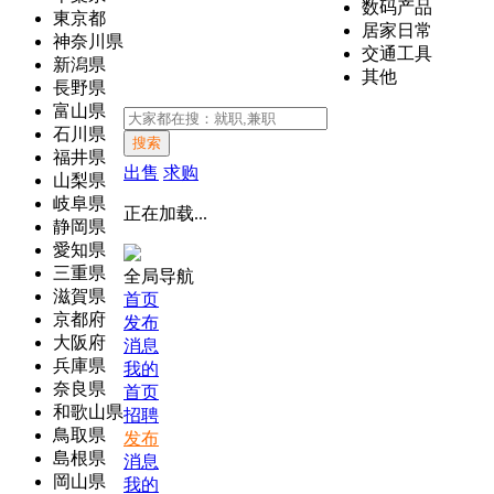
数码产品
東京都
居家日常
神奈川県
交通工具
新潟県
其他
長野県
富山県
石川県
搜索
福井県
出售
求购
山梨県
岐阜県
正在加载...
静岡県
愛知県
三重県
全局导航
滋賀県
首页
京都府
发布
大阪府
消息
兵庫県
我的
奈良県
首页
和歌山県
招聘
鳥取県
发布
島根県
消息
岡山県
我的