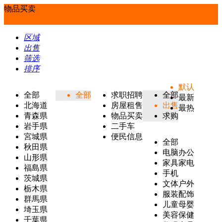
物品买卖
区域
出售
筛选
排序
默认
全部
全部
求职招聘
全部
最新
北海道
房屋租售
出售
最热
青森県
物品买卖
求购
岩手県
二手车
宮城県
便民信息
全部
秋田県
电脑办公
山形県
家具家电
福島県
手机
茨城県
文体户外
栃木県
服装配饰
群馬県
儿童母婴
埼玉県
美容保健
千葉県