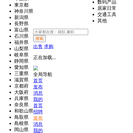
数码产品
東京都
居家日常
神奈川県
交通工具
新潟県
其他
長野県
富山県
石川県
搜索
福井県
出售
求购
山梨県
岐阜県
正在加载...
静岡県
愛知県
三重県
全局导航
滋賀県
首页
京都府
发布
大阪府
消息
兵庫県
我的
奈良県
首页
和歌山県
招聘
鳥取県
发布
島根県
消息
岡山県
我的