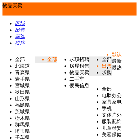
物品买卖
区域
出售
筛选
排序
默认
全部
全部
求职招聘
全部
最新
北海道
房屋租售
出售
最热
青森県
物品买卖
求购
岩手県
二手车
宮城県
便民信息
全部
秋田県
电脑办公
山形県
家具家电
福島県
手机
茨城県
文体户外
栃木県
服装配饰
群馬県
儿童母婴
埼玉県
美容保健
千葉県