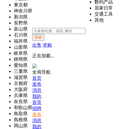
数码产品
東京都
居家日常
神奈川県
交通工具
新潟県
其他
長野県
富山県
石川県
搜索
福井県
出售
求购
山梨県
岐阜県
正在加载...
静岡県
愛知県
三重県
全局导航
滋賀県
首页
京都府
发布
大阪府
消息
兵庫県
我的
奈良県
首页
和歌山県
招聘
鳥取県
发布
島根県
消息
岡山県
我的