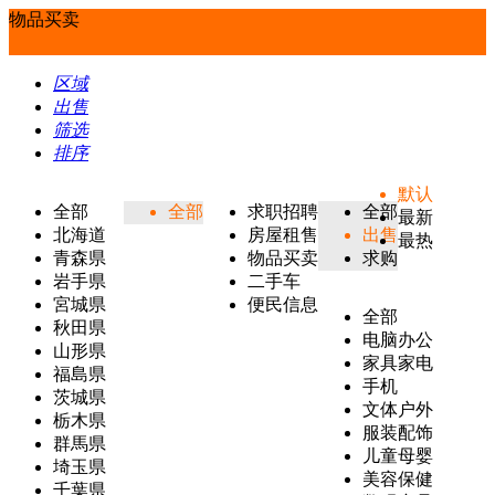
物品买卖
区域
出售
筛选
排序
默认
全部
全部
求职招聘
全部
最新
北海道
房屋租售
出售
最热
青森県
物品买卖
求购
岩手県
二手车
宮城県
便民信息
全部
秋田県
电脑办公
山形県
家具家电
福島県
手机
茨城県
文体户外
栃木県
服装配饰
群馬県
儿童母婴
埼玉県
美容保健
千葉県