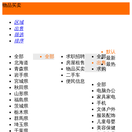
物品买卖
区域
出售
筛选
排序
默认
全部
全部
求职招聘
全部
最新
北海道
房屋租售
出售
最热
青森県
物品买卖
求购
岩手県
二手车
宮城県
便民信息
全部
秋田県
电脑办公
山形県
家具家电
福島県
手机
茨城県
文体户外
栃木県
服装配饰
群馬県
儿童母婴
埼玉県
美容保健
千葉県