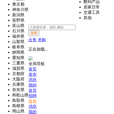
数码产品
東京都
居家日常
神奈川県
交通工具
新潟県
其他
長野県
富山県
石川県
搜索
福井県
出售
求购
山梨県
岐阜県
正在加载...
静岡県
愛知県
三重県
全局导航
滋賀県
首页
京都府
发布
大阪府
消息
兵庫県
我的
奈良県
首页
和歌山県
招聘
鳥取県
发布
島根県
消息
岡山県
我的